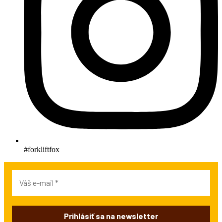
#forkliftfox