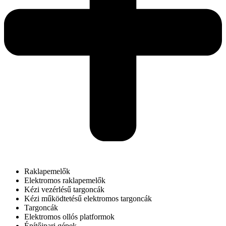
Raklapemelők
Elektromos raklapemelők
Kézi vezérlésű targoncák
Kézi működtetésű elektromos targoncák
Targoncák
Elektromos ollós platformok
Építőipari gépek