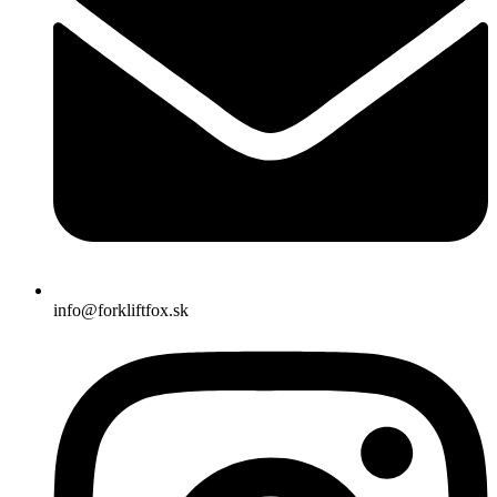
info@forkliftfox.sk