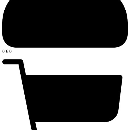
0
€
0