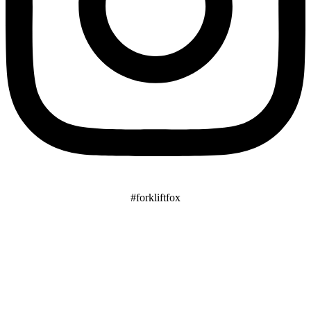
#forkliftfox