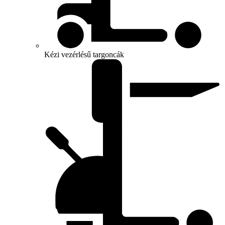
Kézi vezérlésű targoncák