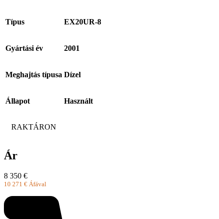
Típus
EX20UR-8
Gyártási év
2001
Meghajtás típusa
Dízel
Állapot
Használt
RAKTÁRON
Ár
8 350
€
10 271
€
Áfával