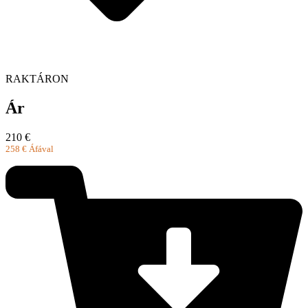
RAKTÁRON
Ár
210
€
258
€
Áfával