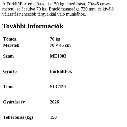
A ForkliftFox emelőasztala 150 kg teherbírású, 70×45 cm-es
méretű, saját súlya 70 kg. Emelőmagassága 720 mm, és kiváló
választás nehezebb tárgyakkal való munkához.
További információk
Tömeg
70 kg
Méretek
70 × 45 cm
Szám
ME1003
Gyártó
ForkliftFox
Típus
SLC150
Gyártási év
2026
Teherbírás (kg)
150