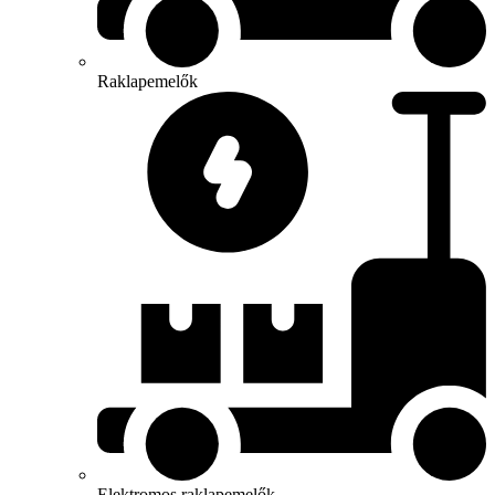
Raklapemelők
Elektromos raklapemelők