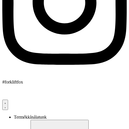
#forkliftfox
Termékkínálatunk