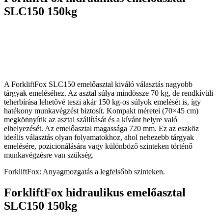
SLC150 150kg
A ForkliftFox SLC150 emelőasztal kiváló választás nagyobb
tárgyak emeléséhez. Az asztal súlya mindössze 70 kg, de rendkívüli
teherbírása lehetővé teszi akár 150 kg-os súlyok emelését is, így
hatékony munkavégzést biztosít. Kompakt méretei (70×45 cm)
megkönnyítik az asztal szállítását és a kívánt helyre való
elhelyezését. Az emelőasztal magassága 720 mm. Ez az eszköz
ideális választás olyan folyamatokhoz, ahol nehezebb tárgyak
emelésére, pozicionálására vagy különböző szinteken történő
munkavégzésre van szükség.
ForkliftFox: Anyagmozgatás a legfelsőbb szinteken.
ForkliftFox hidraulikus emelőasztal
SLC150 150kg