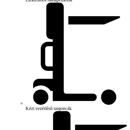
Kézi vezérlésű targoncák