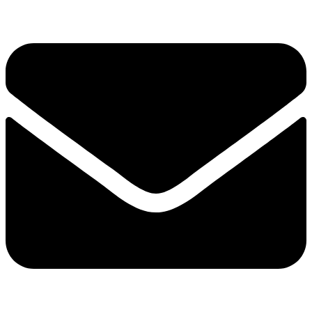
Ugrás
a
tartalomhoz