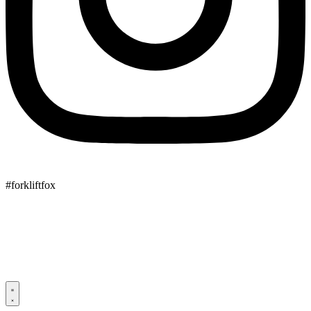
#forkliftfox