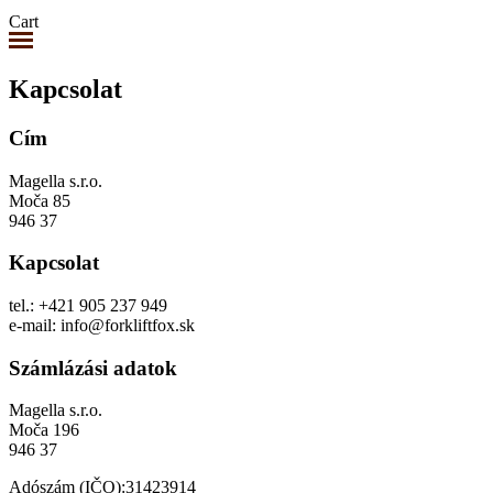
Cart
Kapcsolat
Cím
Magella s.r.o.
Moča 85
946 37
Kapcsolat
tel.: +421 905 237 949
e-mail:
info@forkliftfox.sk
Számlázási adatok
Magella s.r.o.
Moča 196
946 37
Adószám (IČO):31423914