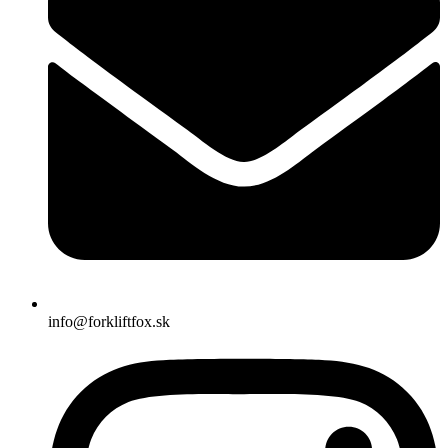
info@forkliftfox.sk